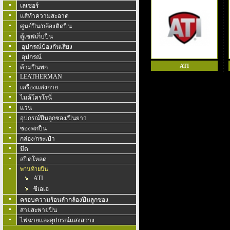
เลเซอร์
แส้ทำความสะอาด
ศูนย์ปืน/กล้องติดปืน
ตู้เซฟเก็บปืน
อุปกรณ์ป้องกันเสียง
อุปกรณ์
ATI
ด้ามปืนพก
LEATHERMAN
เครื่องแต่งกาย
ไมค์โครโรนี่
แว่น
อุปกรณ์ปืนลูกซอง/ปืนยาว
ซองพกปืน
กล่อง/กระเป๋า
มีด
สปีดโหลด
พานท้ายปืน
ATI
ซีเอเอ
ครอบความร้อนลำกล้องปืนลูกซอง
สายสะพายปืน
ไฟฉายและอุปกรณ์แสงสว่าง